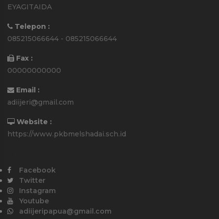
EYAGITAIDA
Telepon :
085215066644 - 085215066644
Fax :
00000000000
Email :
adiijeri@gmail.com
Website :
https://www.pkbmelshadai.sch.id
Media Sosial :
Facebook
Twitter
Instagram
Youtube
adiijeripapua@gmail.com