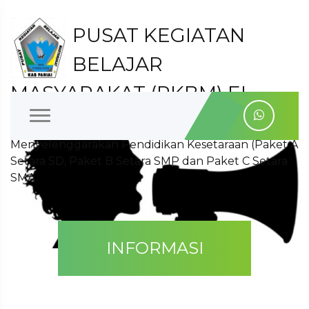
PUSAT KEGIATAN
BELAJAR
MASYARAKAT (PKBM) EL-
SHADAI EYAGITAIDA
Menyelenggarakan Pendidikan Kesetaraan (Paket A
Setara SD, Paket B Setara SMP dan Paket C Setara
SMA
INFORMASI