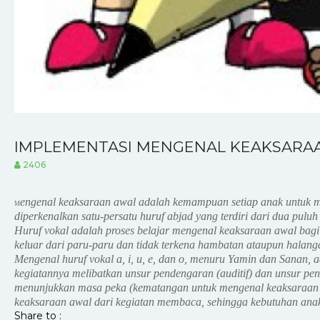
IMPLEMENTASI MENGENAL KEAKSARAA
2406
engenal keaksaraan awal adalah kemampuan setiap anak untuk me
M
diperkenalkan satu-persatu huruf abjad yang terdiri dari dua pul
Huruf vokal adalah proses belajar mengenal keaksaraan awal bag
keluar dari paru-paru dan tidak terkena hambatan ataupun halang
Mengenal huruf vokal a, i, u, e, dan o, menuru Yamin dan San
kegiatannya melibatkan unsur pendengaran (auditif) dan unsur p
menunjukkan masa peka (kematangan untuk mengenal keaksaraan 
keaksaraan awal dari kegiatan membaca, sehingga kebutuhan ana
Share to :