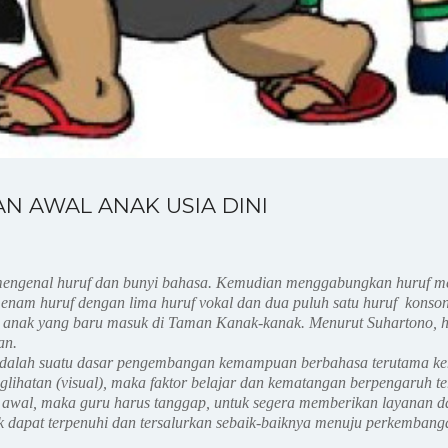
N AWAL ANAK USIA DINI
ngenal huruf dan bunyi bahasa. Kemudian menggabungkan huruf menja
uh enam huruf dengan lima huruf vokal dan dua puluh satu huruf konso
i anak yang baru masuk di Taman Kanak-kanak. Menurut Suhartono, h
an.
an, adalah suatu dasar pengembangan kemampuan berbahasa terutam
englihatan (visual), maka faktor belajar dan kematangan berpengaru
awal, maka guru harus tanggap, untuk segera memberikan layanan d
k dapat terpenuhi dan tersalurkan sebaik-baiknya menuju perkemban