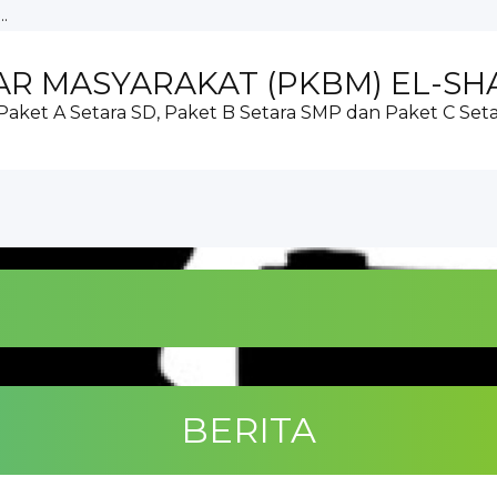
ADAI...
AR MASYARAKAT (PKBM) EL-SHA
ADAI...
OR PROVINSI PAPUA VISITAS...
aket A Setara SD, Paket B Setara SMP dan Paket C Set
UNTUK MELASANAKAN VISITASI...
 ANAK USIA DINI DAN PEND...
AL ANAK USIA DINI...
.
BERITA